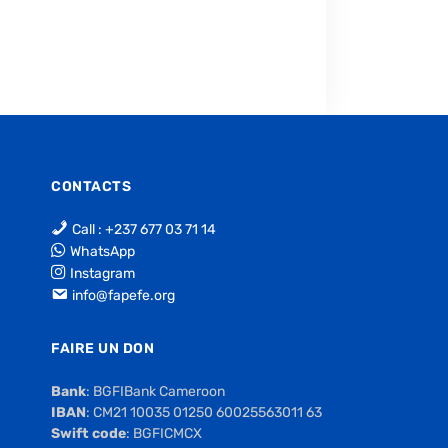
CONTACTS
Call : +237 677 03 71 14
WhatsApp
Instagram
info@fapefe.org
FAIRE UN DON
Bank
: BGFIBank Cameroon
IBAN
: CM21 10035 01250 60025563011 63
Swift code
: BGFICMCX