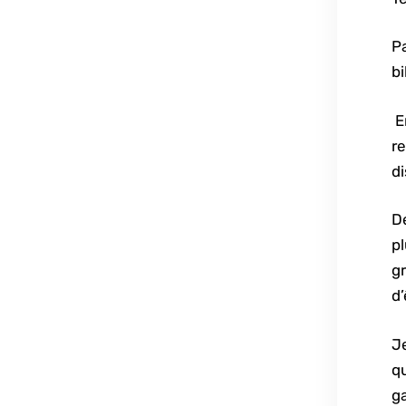
Pa
bi
E
re
di
De
pl
gr
d’
Je
qu
g