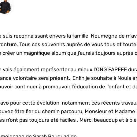
 suis reconnaissant envers la famille Noumegne de m’avoi
venture. Tous ces souvenirs auprès de vous tous et tout
e créer un magnifique album que j’aurais toujours auprès
 vais également représenter au mieux l’ONG FAPEFE durant
ance volontaire sera présent. Enfin je souhaite à Noula e
uvoir continuer à promouvoir l’éducation de l’enfant et 
ravo pour cette évolution notamment ces récents travaux
ouvez être fier du chemin parcouru, Monsieur et Madame 
es n’ont pas toujours été faciles . Merci beaucoup et à bi
émoignage de Sarah Bouguadide