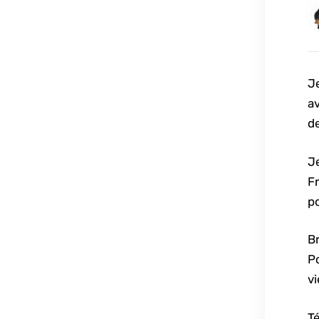
Je
a
d
Je
Fr
po
B
P
vi
T